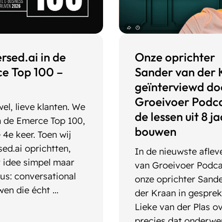
rsed.ai in de
Onze oprichter
e Top 100 –
Sander van der 
geïnterviewd do
Groeivoer Podca
el, lieve klanten. We
de lessen uit 8 ja
n de Emerce Top 100,
bouwen
 4e keer. Toen wij
ed.ai oprichtten,
In de nieuwste aflev
 idee simpel maar
van Groeivoer Podca
us: conversational
onze oprichter Sand
en die écht ...
der Kraan in gespre
Lieke van der Plas o
precies dat onderwe