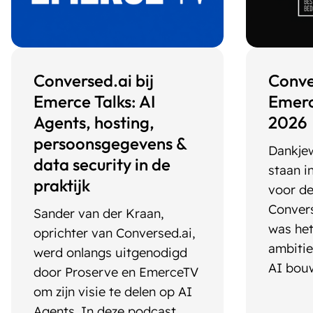
Conversed.ai bij
Conve
Emerce Talks: AI
Emerc
Agents, hosting,
2026
persoonsgegevens &
Dankjew
data security in de
staan i
praktijk
voor de
Convers
Sander van der Kraan,
was het
oprichter van Conversed.ai,
ambitie
werd onlangs uitgenodigd
AI bouw
door Proserve en EmerceTV
om zijn visie te delen op AI
Agents. In deze podcast