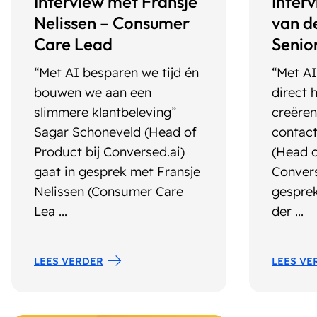
Interview met Fransje
Inter
Nelissen – Consumer
van d
Care Lead
Senio
“Met AI besparen we tijd én
“Met AI
bouwen we aan een
direct 
slimmere klantbeleving”
creëren
Sagar Schoneveld (Head of
contact
Product bij Conversed.ai)
(Head o
gaat in gesprek met Fransje
Convers
Nelissen (Consumer Care
gesprek
Lea ...
der ...
LEES VERDER
LEES VE