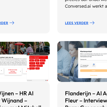
Conversed.ai werkt al
RDER
LEES VERDER
ijnen – HR AI
Flanderijn – AI 
 Wijnand –
Fleur – Intervie