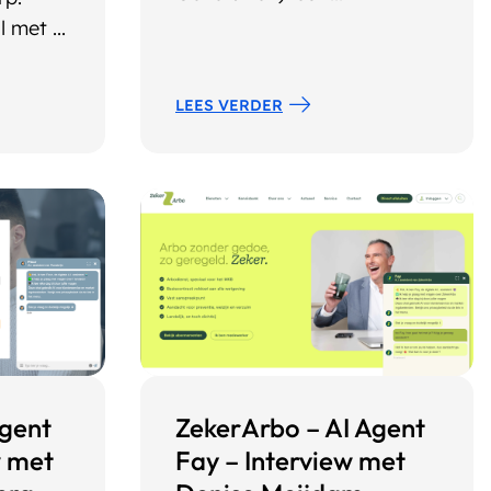
 met ...
LEES VERDER
Agent
ZekerArbo – AI Agent
w met
Fay – Interview met