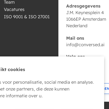
Team
Adresgegevens
Vacatures
J.M. Keynesplein 4
ISO 9001 & ISO 27001
1066EP Amsterdam
Nederland
Mail ons
info@conversed.ai
Volg ons
ikt cookies
 voor personalisatie, social media en analyse.
t onze partners, die deze kunnen
BOEK NU JE AI AGE
e informatie over u.