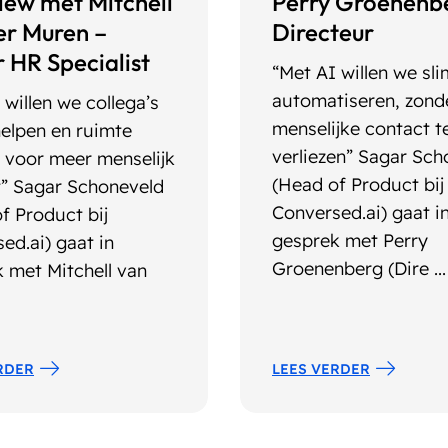
view met Mitchell
Perry Groenenb
er Muren –
Directeur
r HR Specialist
“Met AI willen we sli
automatiseren, zond
 willen we collega’s
menselijke contact t
helpen en ruimte
verliezen” Sagar Sch
 voor meer menselijk
(Head of Product bij
” Sagar Schoneveld
Conversed.ai) gaat i
f Product bij
gesprek met Perry
ed.ai) gaat in
Groenenberg (Dire ...
 met Mitchell van
RDER
LEES VERDER