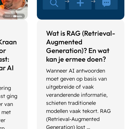
Wat is RAG (Retrieval-
Kraan
Augmented
or
Generation)? En wat
st:
kan je ermee doen?
ar AI
Wanneer AI antwoorden
moet geven op basis van
uitgebreide of vaak
ering
veranderende informatie,
st ging
schieten traditionele
er van
modellen vaak tekort. RAG
k met
(Retrieval-Augmented
ver
Generation) lost ...
rp.