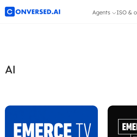
Agents
ISO & o
Article
ISO 270
Architect Agent
9001
Klanten Service
Optimali
Agent
AI
HR & IT Service
Desk Agent
Sales & Commerc
Agent
Topic Expert Age
Insights &
Research Agent