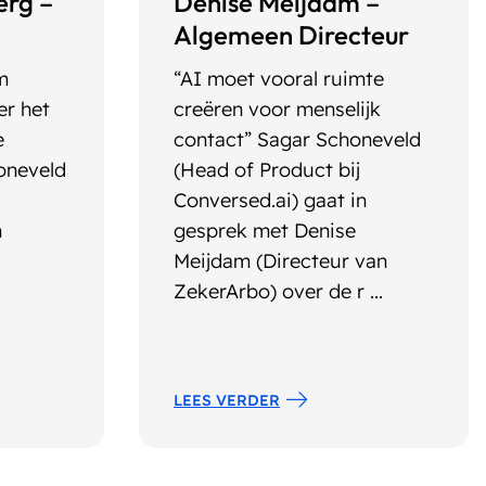
erg –
Denise Meijdam –
Algemeen Directeur
m
“AI moet vooral ruimte
er het
creëren voor menselijk
e
contact” Sagar Schoneveld
oneveld
(Head of Product bij
Conversed.ai) gaat in
n
gesprek met Denise
Meijdam (Directeur van
ZekerArbo) over de r ...
LEES VERDER