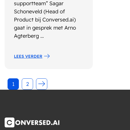
supportteam” Sagar
Schoneveld (Head of
Product bij Conversed.ai)
gaat in gesprek met Arno
Agterberg ...
LEES VERDER
1
2