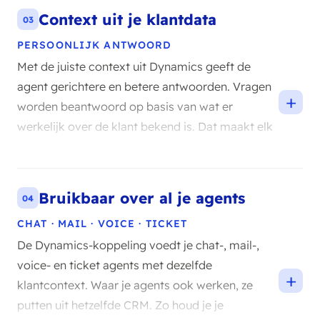
Context uit je klantdata
03
PERSOONLIJK ANTWOORD
Met de juiste context uit Dynamics geeft de
agent gerichtere en betere antwoorden. Vragen
+
worden beantwoord op basis van wat er
werkelijk over de klant bekend is. Dat maakt elk
gesprek efficiënter.
Bruikbaar over al je agents
04
CHAT · MAIL · VOICE · TICKET
De Dynamics-koppeling voedt je chat-, mail-,
voice- en ticket agents met dezelfde
+
klantcontext. Waar je agents ook werken, ze
putten uit hetzelfde CRM. Zo houd je je