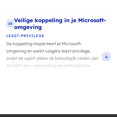
klantbeeld consistent over alle kanalen.
Veilige koppeling in je Microsoft-
05
omgeving
LEAST-PRIVILEGE
De koppeling respecteert je Microsoft-
omgeving en werkt volgens least-privilege,
+
zodat de agent alleen de benodigde velden ziet.
Zo blijft data-uitwisseling gecontroleerd en
veilig. Je houdt grip op wat er wordt ontsloten.