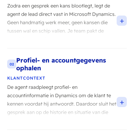
Zodra een gesprek een kans blootlegt, legt de
agent de lead direct vast in Microsoft Dynamics.
+
Geen handmatig werk meer, geen kansen die
tussen wal en schip vallen. Je team pakt de
opvolging soepel op.
Profiel- en accountgegevens
02
ophalen
KLANTCONTEXT
De agent raadpleegt profiel- en
accountinformatie in Dynamics om de klant te
+
kennen voordat hij antwoordt. Daardoor sluit het
gesprek aan op de historie en situatie van die
klant. Contact voelt daardoor relevant en to the
point.