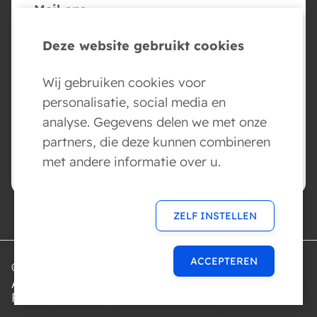
Mail ons
info@conversed.ai
Deze website gebruikt cookies
Volg ons
Wij gebruiken cookies voor
personalisatie, social media en
analyse. Gegevens delen we met onze
partners, die deze kunnen combineren
BOEK NU JE AI AGENT DEMO
met andere informatie over u.
ZELF INSTELLEN
ACCEPTEREN
© 2026 Conversed AI
Algemene voorwaarden
MENU
Privacyverklaring