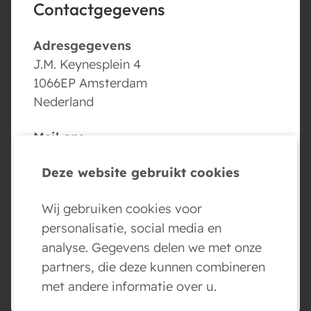
Contactgegevens
Adresgegevens
J.M. Keynesplein 4
1066EP Amsterdam
Nederland
Mail ons
info@conversed.ai
Deze website gebruikt cookies
Volg ons
Wij gebruiken cookies voor
personalisatie, social media en
analyse. Gegevens delen we met onze
partners, die deze kunnen combineren
BOEK NU JE AI AGENT DEMO
met andere informatie over u.