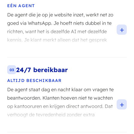
EÉN AGENT
De agent die je op je website inzet, werkt net zo
goed via WhatsApp. Je hoeft niets dubbel in te
+
richten, want het is dezelfde AI met dezelfde
kennis. Je klant merkt alleen dat het gesprek
soepel verloopt.
24/7 bereikbaar
03
ALTIJD BESCHIKBAAR
De agent staat dag en nacht klaar om vragen te
beantwoorden. Klanten hoeven niet te wachten
+
op kantooruren en krijgen direct antwoord. Dat
verhoogt de tevredenheid zonder extra
bezetting.