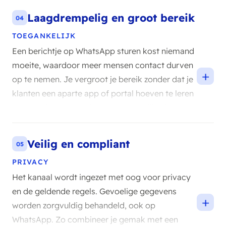
Laagdrempelig en groot bereik
04
TOEGANKELIJK
Een berichtje op WhatsApp sturen kost niemand
moeite, waardoor meer mensen contact durven
+
op te nemen. Je vergroot je bereik zonder dat je
klanten een aparte app of portal hoeven te leren
kennen. Contact voelt net zo makkelijk als appen
met een vriend.
Veilig en compliant
05
PRIVACY
Het kanaal wordt ingezet met oog voor privacy
en de geldende regels. Gevoelige gegevens
+
worden zorgvuldig behandeld, ook op
WhatsApp. Zo combineer je gemak met een