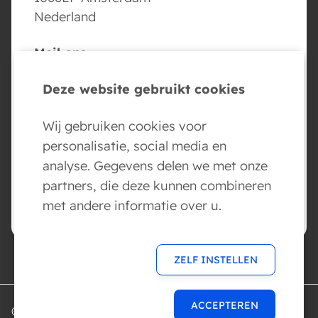
Nederland
Mail ons
info@conversed.ai
Deze website gebruikt cookies
Volg ons
Wij gebruiken cookies voor
personalisatie, social media en
analyse. Gegevens delen we met onze
partners, die deze kunnen combineren
BOEK NU JE AI AGENT DEMO
met andere informatie over u.
ZELF INSTELLEN
ACCEPTEREN
© 2026 Conversed AI