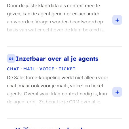
Door de juiste klantdata als context mee te
geven, kan de agent gerichter en accurater
+
antwoorden. Vragen worden beantwoord op
basis van wat er echt over de klant bekend is.
Dat verhoogt zowel de snelheid als de kwaliteit
van het contact.
Inzetbaar over al je agents
04
CHAT · MAIL · VOICE · TICKET
De Salesforce-koppeling werkt niet alleen voor
chat, maar ook voor je mail-, voice- en ticket
+
agents. Overal waar klantcontext nodig is, kan
de agent erbij. Zo benut je je CRM over al je
kanalen.