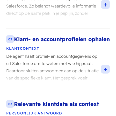
+
Salesforce. Zo belandt waardevolle informatie
direct op de juiste plek in je pijplijn, zonder
handmatig overtypen. Je salesteam kan direct
opvolgen.
Klant- en accountprofielen ophalen
02
KLANTCONTEXT
De agent haalt profiel- en accountgegevens op
uit Salesforce om te weten met wie hij praat.
+
Daardoor sluiten antwoorden aan op de situatie
van de specifieke klant. Het gesprek voelt
persoonlijk in plaats van generiek.
Relevante klantdata als context
03
PERSOONLIJK ANTWOORD