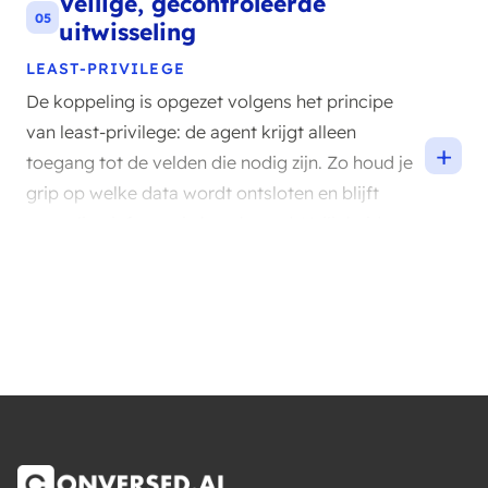
Veilige, gecontroleerde
05
uitwisseling
LEAST-PRIVILEGE
De koppeling is opgezet volgens het principe
van least-privilege: de agent krijgt alleen
+
toegang tot de velden die nodig zijn. Zo houd je
grip op welke data wordt ontsloten en blijft
gevoelige informatie beschermd. Veiligheid en
bruikbaarheid gaan hier samen.