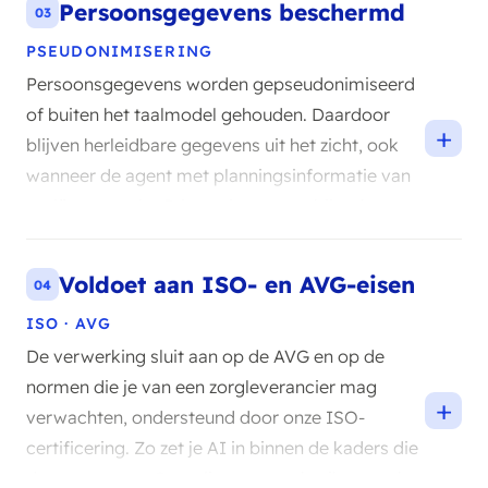
Persoonsgegevens beschermd
03
PSEUDONIMISERING
Persoonsgegevens worden gepseudonimiseerd
of buiten het taalmodel gehouden. Daardoor
+
blijven herleidbare gegevens uit het zicht, ook
wanneer de agent met planningsinformatie van
patiënten werkt. Privacy is zo geen bijzaak maar
het uitgangspunt.
Voldoet aan ISO- en AVG-eisen
04
ISO · AVG
De verwerking sluit aan op de AVG en op de
normen die je van een zorgleverancier mag
+
verwachten, ondersteund door onze ISO-
certificering. Zo zet je AI in binnen de kaders die
de zorg vraagt. Compliance en gebruiksgemak