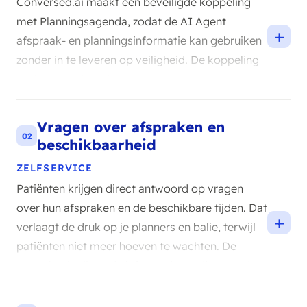
Conversed.ai maakt een beveiligde koppeling
met Planningsagenda, zodat de AI Agent
+
afspraak- en planningsinformatie kan gebruiken
zonder in te leveren op veiligheid. De koppeling
is afgestemd op de zorgcontext, waarin
zorgvuldig omgaan met gegevens vooropstaat.
Je werkt gewoon verder in het systeem dat je al
Vragen over afspraken en
gebruikt.
02
beschikbaarheid
ZELFSERVICE
Patiënten krijgen direct antwoord op vragen
over hun afspraken en de beschikbare tijden. Dat
+
verlaagt de druk op je planners en balie, terwijl
patiënten niet meer hoeven te wachten. De
agent haalt alleen de informatie op die voor de
vraag relevant is.