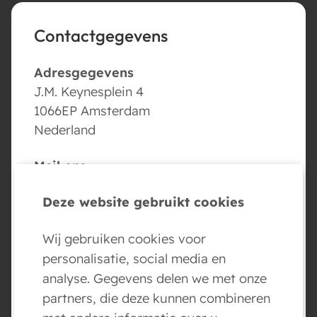
Contactgegevens
Adresgegevens
J.M. Keynesplein 4
1066EP Amsterdam
Nederland
Mail ons
info@conversed.ai
Deze website gebruikt cookies
Volg ons
Wij gebruiken cookies voor
personalisatie, social media en
analyse. Gegevens delen we met onze
partners, die deze kunnen combineren
BOEK NU JE AI AGENT DEMO