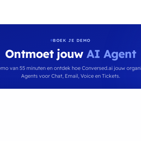
BOEK JE DEMO
Ontmoet jouw
AI Agent
demo van 55 minuten en ontdek hoe Conversed.ai jouw organ
Agents voor Chat, Email, Voice en Tickets.