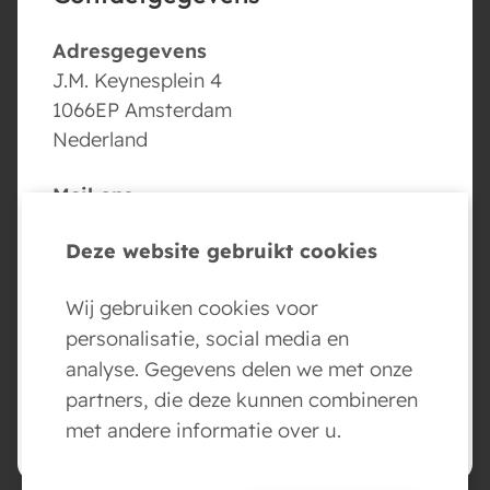
Adresgegevens
J.M. Keynesplein 4
1066EP Amsterdam
Nederland
Mail ons
info@conversed.ai
Deze website gebruikt cookies
Volg ons
Wij gebruiken cookies voor
personalisatie, social media en
analyse. Gegevens delen we met onze
partners, die deze kunnen combineren
BOEK NU JE AI AGENT DEMO
met andere informatie over u.