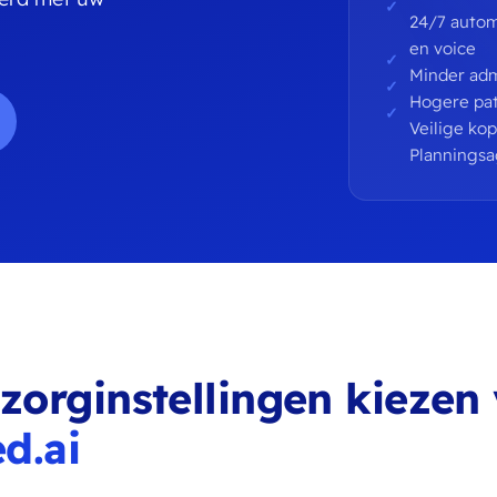
24/7 autom
en voice
Minder adm
Hogere pat
Veilige ko
Plannings
orginstellingen kiezen
d.ai