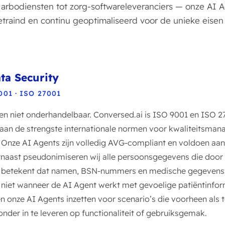
 arbodiensten tot zorg-softwareleveranciers — onze AI 
raind en continu geoptimaliseerd voor de unieke eisen
ta Security
001 · ISO 27001
wen niet onderhandelbaar. Conversed.ai is ISO 9001 en ISO 27
an de strengste internationale normen voor kwaliteitsma
. Onze AI Agents zijn volledig AVG-compliant en voldoen aan
rnaast pseudonimiseren wij alle persoonsgegevens die door
 betekent dat namen, BSN-nummers en medische gegevens n
k niet wanneer de AI Agent werkt met gevoelige patiëntinfor
n onze AI Agents inzetten voor scenario’s die voorheen als 
der in te leveren op functionaliteit of gebruiksgemak.