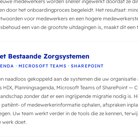
Nieuwe medewerkers worden sneller ingewerkt doordat ze d
hen door het onboardingproces begeleidt. Het resultaat: min
 antwoorden voor medewerkers en een hogere medewerkerste
sbehoud een van de grootste uitdagingen is, maakt dit een t
met Bestaande Zorgsystemen
ENDA · MICROSOFT TEAMS · SHAREPOINT
 naadloos gekoppeld aan de systemen die uw organisatie al
 HIX, Planningsagenda, Microsoft Teams of SharePoint — Co
andschap zonder dat er een ingrijpende migratie nodig is. H
e patiënt- of medewerkerinformatie ophalen, afspraken inpla
gen. Uw team werkt verder in de tools die ze kennen, terwij
e werk doet.