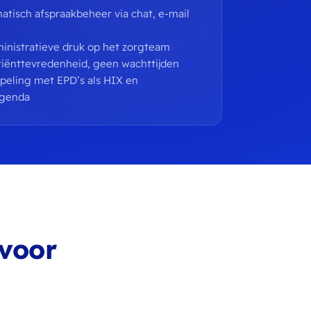
atisch afspraakbeheer via chat, e-mail
inistratieve druk op het zorgteam
iënttevredenheid, geen wachttijden
ppeling met EPD’s als HIX en
agenda
 voor