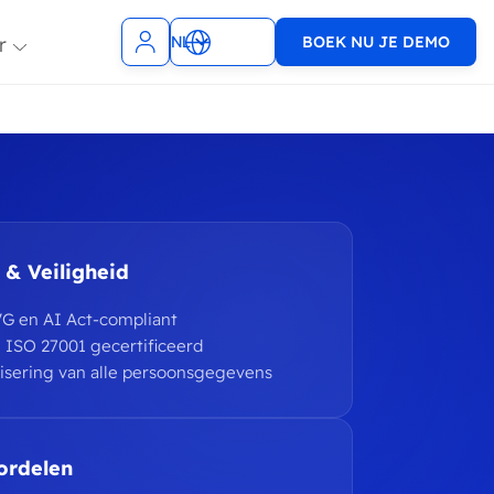
r
NL
BOEK NU JE DEMO
EN
m
rosoft Teams
Slack
tures
look
SMS
uite
TopDesk
9001 & ISO
nningsagenda
Xurrent
01
 & Veiligheid
y
WhatsApp
VG en AI Act-compliant
sforce
VoIP
 ISO 27001 gecertificeerd
WooCommerce
sering van alle persoonsgegevens
pify
Zendesk
ordelen