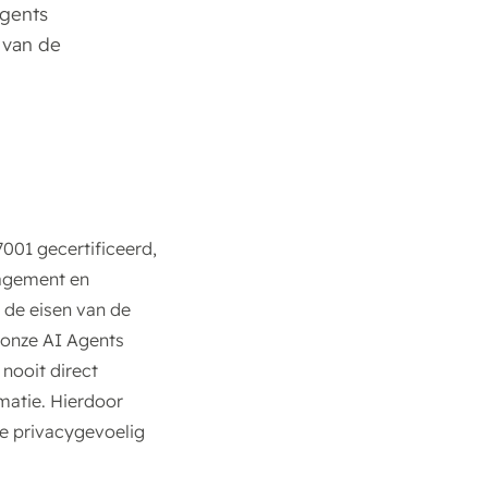
Agents
 van de
001 gecertificeerd,
nagement en
 de eisen van de
 onze AI Agents
ooit direct
matie. Hierdoor
te privacygevoelig