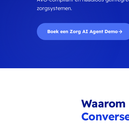
zorgsystemen.
Boek een Zorg AI Agent Demo
Waarom z
Converse