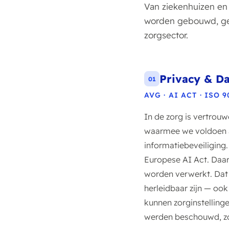
Van ziekenhuizen en
worden gebouwd, get
zorgsector.
Privacy & Da
01
AVG · AI ACT · ISO 9
In de zorg is vertrou
waarmee we voldoen a
informatiebeveiliging
Europese AI Act. Daa
worden verwerkt. Dat
herleidbaar zijn — oo
kunnen zorginstellinge
werden beschouwd, zon