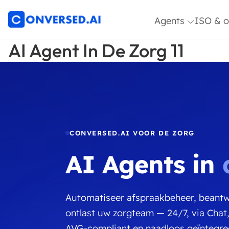
Agents
ISO & o
AI Agent In De Zorg 11
Article
ISO 270
Architect Agent
9001
Klanten Service
Optimali
Agent
HR & IT Service
Desk Agent
CONVERSED.AI VOOR DE ZORG
Sales & Commerc
AI Agents in
Agent
Topic Expert Age
Insights &
Automatiseer afspraakbeheer, beantw
Research Agent
ontlast uw zorgteam — 24/7, via Chat, 
AVG-compliant en naadloos geïntegr