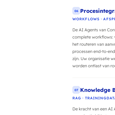
Procesintegr
06
WORKFLOWS · AFSP
De AI Agents van Con
complete workflows: v
het routeren van aanvr
processen end-to-end 
zijn. Uw organisatie 
worden ontlast van ro
Knowledge B
07
RAG · TRAININGDAT
De kracht van een AI A