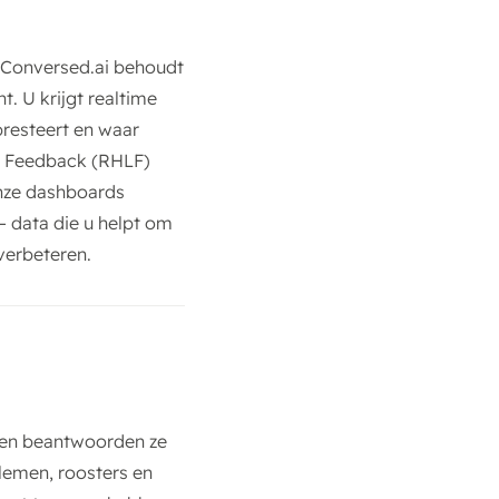
n Conversed.ai behoudt
. U krijgt realtime
presteert en waar
n Feedback (RHLF)
onze dashboards
— data die u helpt om
verbeteren.
ingen beantwoorden ze
lemen, roosters en