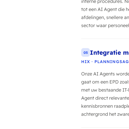
interne procedures. 
tot een AI Agent die 
afdelingen, snellere
sector waar personeel
Integratie 
05
HIX · PLANNINGSAG
Onze AI Agents worden
gaat om een EPD zoals
met uw bestaande IT-l
Agent direct relevant
kennisbronnen raadple
achtergrond het zwar