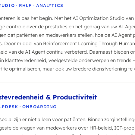
UDIO · RHLF · ANALYTICS
teren is pas het begin. Met het AI Optimization Studio va
ge controle over de prestaties en het gedrag van uw AI Agent
agen dat patiënten en medewerkers stellen, hoe de AI Agent 
 is. Door middel van Reinforcement Learning Through Huma
eid van de AI Agent continu verbeterd. Daarnaast bieden 
 in klanttevredenheid, veelgestelde onderwerpen en trends 
nt te optimaliseren, maar ook uw bredere dienstverlening te 
tevredenheid & Productiviteit
ELPDESK · ONBOARDING
d.ai zijn er niet alleen voor patiënten. Binnen zorginstell
gestelde vragen van medewerkers over HR-beleid, ICT-prob