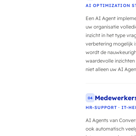
AI OPTIMIZATION ST
Een AI Agent implemen
uw organisatie volledi
inzicht in het type vr
verbetering mogelijk
wordt de nauwkeurigh
waardevolle inzichten
niet alleen uw AI Age
Medewerkers
04
HR-SUPPORT · IT-H
AI Agents van Converse
ook automatisch veel